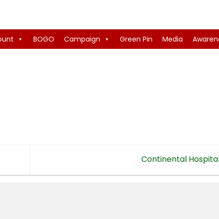
ount
BOGO
Campaign
Green Pin
Media
Awaren
Continental Hospita