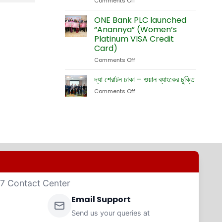
Comments Off
on
Currency
Fete
ONE
Debit
Eid-
Bank
ONE Bank PLC launched
Cards
ul-
Launches
“Anannya” (Women’s
Adha
New
Platinum VISA Credit
Exhibition
Card
Card)
Business
Website
Comments Off
on
ONE
Bank
দ্যা শেরাটন ঢাকা – ওয়ান ব্যাংকের চুক্তি
PLC
Comments Off
on
launched
দ্যা
“Anannya”
শেরাটন
(Women’s
ঢাকা
Platinum
–
VISA
ওয়ান
Credit
ব্যাংকের
Card)
চুক্তি
4/7 Contact Center
Email Support
Send us your queries at